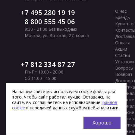
7 495 280 19 19
О нас
Бренды
8 800 555 45 06
Купить о
9:30 - 21:00 Без выходных
Контакт
Москва
,
ул. Вятская, 27, корп.5
Доставка
Оплата
Акции
Статьи
Установк
7 812 334 87 27
Вопросы 
Пн-Пт 10.00 - 20.00
Возврат
Сб 11.00 - 18.00
Договор 
Вс Выходной
Политика
Санкт-Петербург
,
Московское шоссе, 177
На нашем сайте мы используем cookie файлы для
персонал
того, чтобы сайт работал лучше. Оставаясь на
корп. 2
Согласие
сайте, вы соглашаетесь на использование
файлов
персонал
cookie
и передачей данных службам веб-аналитики.
Согласие
информа
Хорошо
Политика
cookie на