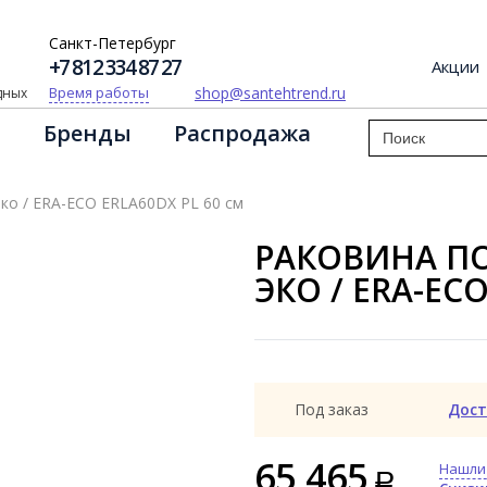
Санкт-Петербург
+7 812 334 87 27
Акции
shop@santehtrend.ru
Время работы
одных
Бренды
Распродажа
ко / ERA-ECO ERLA60DX PL 60 см
РАКОВИНА ПО
ЭКО / ERA-ECO
Под заказ
Дост
65 465
Нашли