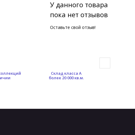
У данного товара
пока нет отзывов
Оставьте свой отзыв!
 коллекций
Склад класса А
Гибкая сист
личии
более 20 000 кв.м.