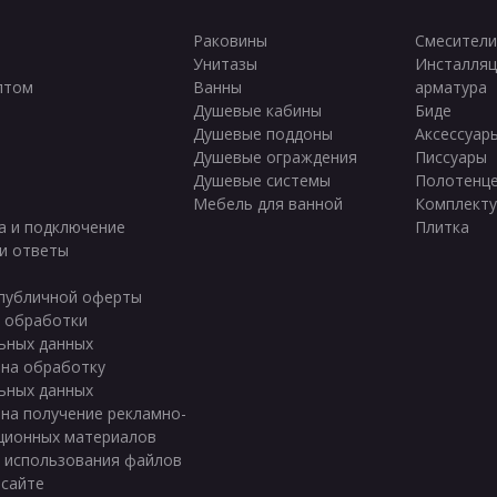
Раковины
Смесители
Унитазы
Инсталляц
птом
Ванны
арматура
ы
Душевые кабины
Биде
Душевые поддоны
Аксессуар
Душевые ограждения
Писсуары
Душевые системы
Полотенц
Мебель для ванной
Комплект
а и подключение
Плитка
и ответы
публичной оферты
 обработки
ьных данных
 на обработку
ьных данных
 на получение рекламно-
ционных материалов
 использования файлов
 сайте