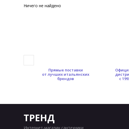
Ничего не найдено
0 кв.м.
Прямые поставки
Офици
ых площадей
от лучших итальянских
дистр
брендов
с 199
ТРЕНД
Интернет-магазин сантехники