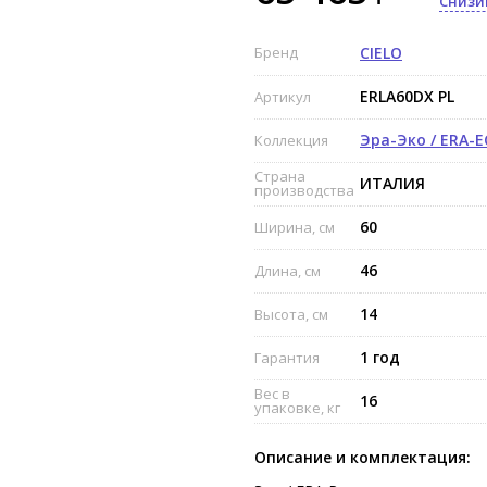
Снизи
Бренд
CIELO
ERLA60DX PL
Артикул
Эра-Эко / ERA-
Коллекция
Страна
ИТАЛИЯ
производства
60
Ширина, см
46
Длина, см
14
Высота, см
1 год
Гарантия
Вес в
16
упаковке, кг
Описание и комплектация: