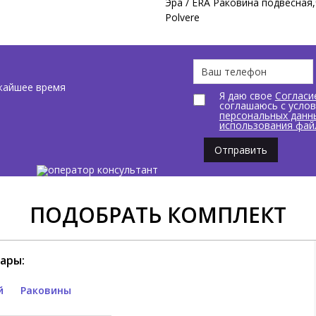
Эра / ERA Раковина подвесная,
Polvere
жайшее время
Я даю свое
Согласи
соглашаюсь с усло
персональных данн
использования фай
Отправить
ПОДОБРАТЬ КОМПЛЕКТ
ары:
й
Раковины