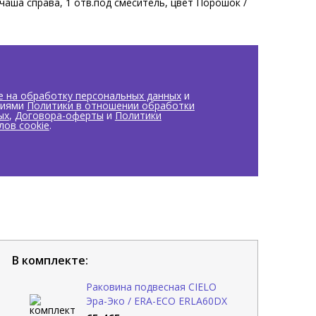
чаша справа, 1 отв.под смеситель, цвет Порошок /
е на обработку персональных данных
и
виями
Политики в отношении обработки
ых
,
Договора-оферты
и
Политики
лов cookie
.
В комплекте:
Раковина подвесная CIELO
Эра-Эко / ERA-ECO ERLA60DX
PL