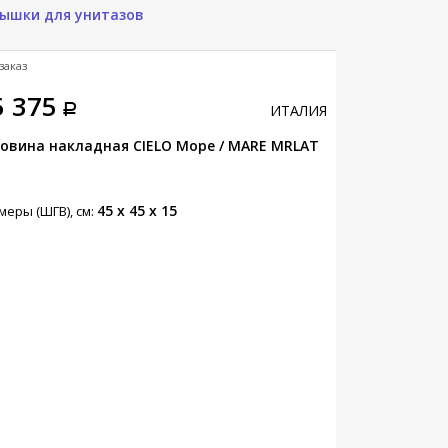
ышки для унитазов
заказ
Под заказ
5 375
77 975
ИТАЛИЯ
овина накладная CIELO Море / MARE MRLAT
Раковина под
ERLA80DXSF C
45 x 45 x 15
меры (ШГВ), см:
Размеры (ШГВ),