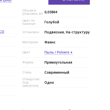
м цену!
Объем в
0,03864
упаковке, м3
Цвет по
Голубой
палитре
ECO
Установка
Подвесная, На структуру
Материал
Фаянс
Цвет
Пыль / Polvere
Форма
Прямоугольная
Стиль
Современный
Отверстие
под
Одно
смеситель