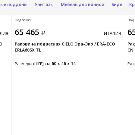
ые поддоны
Унитазы
Мебель для ванной
Биде
Кр
Под заказ
Под 
65 465
6
ЛИЯ
ИТАЛИЯ
CO
Раковина подвесная CIELO Эра-Эко / ERA-ECO
Рак
ERLA60SX TL
CN
60 x 46 x 14
Размеры (ШГВ), см:
Раз