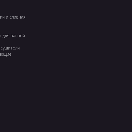
ии и сливная
ы для ванной
есушители
ующие