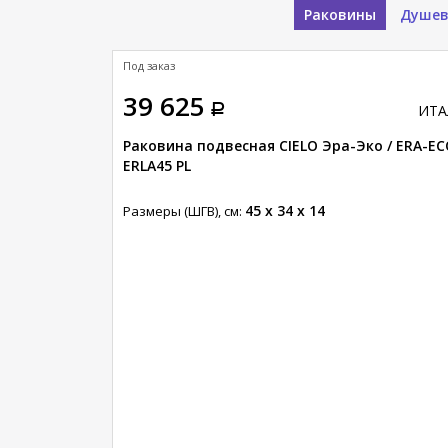
Раковины
Душев
латная доставка
Под заказ
39 625
ИТАЛИЯ
ИТА
IELO Улыбка /
Раковина подвесная CIELO Эра-Эко / ERA-E
ERLA45 PL
45 x 34 x 14
Размеры (ШГВ), см: