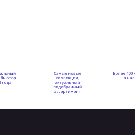
альный
Самые новые
Более 400
ибьютор
коллекции,
в на
3 года
актуальный
подобранный
ассортимент