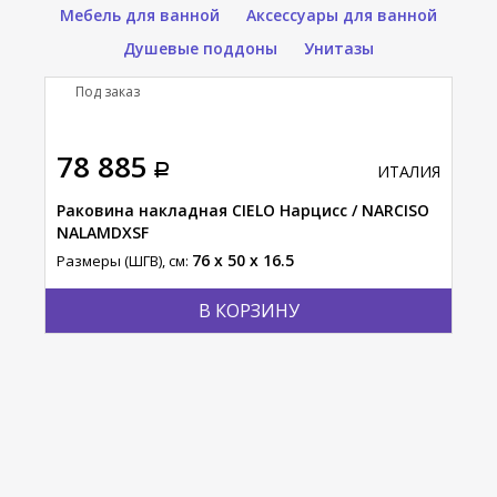
Мебель для ванной
Аксессуары для ванной
Душевые поддоны
Унитазы
Под заказ
П
тавка
78 885
46
АЛИЯ
ИТАЛИЯ
ano
Раковина накладная CIELO Нарцисс / NARCISO
Рак
NALAMDXSF
KAN
76 x 50 x 16.5
Размеры (ШГВ), см:
Разм
В КОРЗИНУ