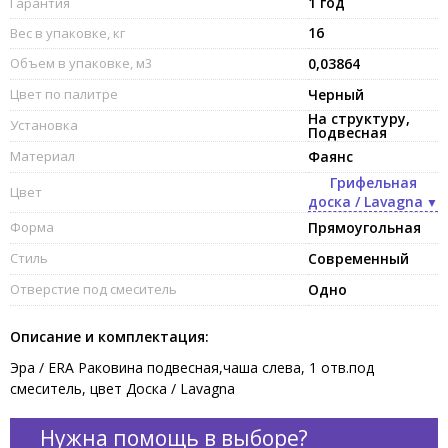
1 год
Гарантия
16
Вес в упаковке, кг
Объем в упаковке, м3
0,03864
Цвет по палитре
Черный
На структуру,
Установка
Подвесная
Материал
Фаянс
Грифельная
Цвет
доска / Lavagna
Форма
Прямоугольная
Стиль
Современный
Отверстие под смеситель
Одно
Описание и комплектация:
Эра / ERA Раковина подвесная,чаша слева, 1 отв.под
смеситель, цвет Доска / Lavagna
Нужна помощь в выборе?