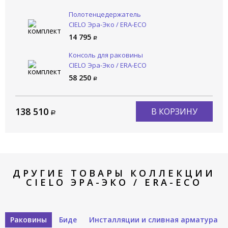
Полотенцедержатель
CIELO Эра-Эко / ERA-ECO
ERPLST NM
14 795
Консоль для раковины
CIELO Эра-Эко / ERA-ECO
ERST60 NM
58 250
138 510
В КОРЗИНУ
ДРУГИЕ ТОВАРЫ КОЛЛЕКЦИИ
CIELO ЭРА-ЭКО / ERA-ECO
Раковины
Биде
Инсталляции и сливная арматура