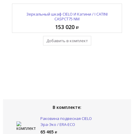
CO
Полотенцедержатель CIELO Эра-Эко / ERA-ECO
Раковина подвесная CIELO Эра-Эко / ERA-ECO
Зеркальный шкаф CIELO И Катини / I CATINI
К
CASPCT75 NM
ERLA60SX LV
ERPLDX NM
153 020
11 230
65 465
Добавить в комплект
Добавить в комплект
Уже в комплекте
В комплекте:
Раковина подвесная CIELO
Эра-Эко / ERA-ECO
ERLA60SX LV
65 465