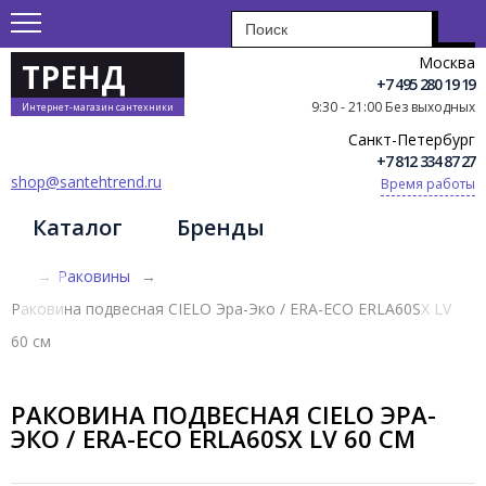
Москва
ТРЕНД
+7 495 280 19 19
9:30 - 21:00 Без выходных
Интернет-магазин сантехники
Санкт-Петербург
+7 812 334 87 27
shop@santehtrend.ru
Время работы
Каталог
Бренды
→
Раковины
→
Раковина подвесная CIELO Эра-Эко / ERA-ECO ERLA60SX LV
60 см
РАКОВИНА ПОДВЕСНАЯ CIELO ЭРА-
ЭКО / ERA-ECO ERLA60SX LV 60 СМ