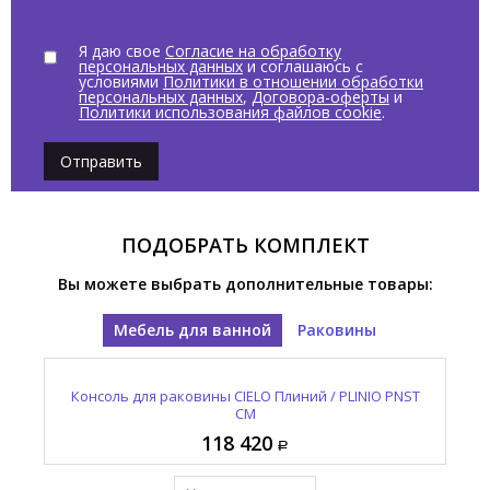
Я даю свое
Согласие на обработку
персональных данных
и соглашаюсь с
условиями
Политики в отношении обработки
персональных данных
,
Договора-оферты
и
Политики использования файлов cookie
.
Отправить
ПОДОБРАТЬ КОМПЛЕКТ
Вы можете выбрать дополнительные товары:
Мебель для ванной
Раковины
 TL
Консоль для раковины CIELO Плиний / PLINIO PNST
Раковина накладная / подвесная CIELO Плиний /
Ко
PLINIO PNLASF AG
CM
118 420
164 980