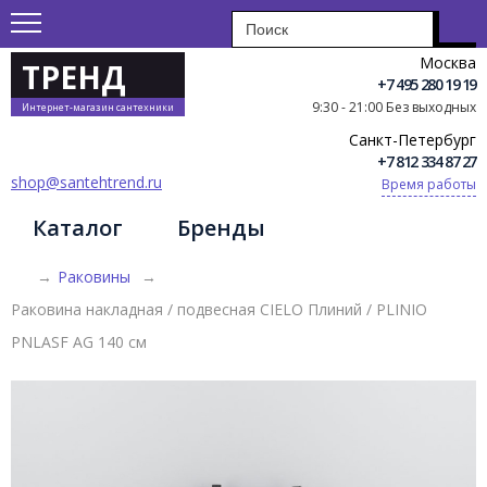
Москва
ТРЕНД
+7 495 280 19 19
9:30 - 21:00 Без выходных
Интернет-магазин сантехники
Санкт-Петербург
+7 812 334 87 27
shop@santehtrend.ru
Время работы
Каталог
Бренды
→
Раковины
→
Раковина накладная / подвесная CIELO Плиний / PLINIO
PNLASF AG 140 см