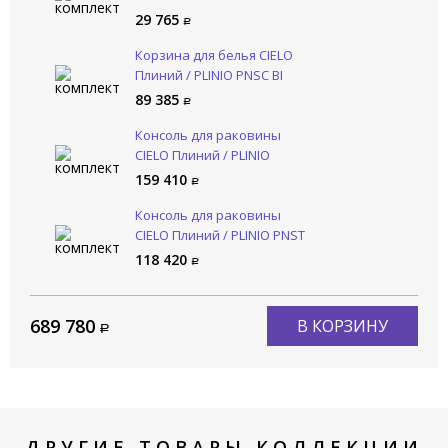
29 765
Корзина для белья CIELO
Плиний / PLINIO PNSC BI
89 385
Консоль для раковины
CIELO Плиний / PLINIO
PNSTE RO
159 410
Консоль для раковины
CIELO Плиний / PLINIO PNST
CM
118 420
689 780
В КОРЗИНУ
ДРУГИЕ ТОВАРЫ КОЛЛЕКЦИИ