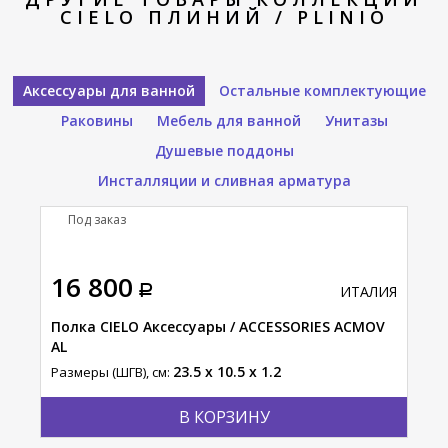
CIELO ПЛИНИЙ / PLINIO
Аксессуары для ванной
Остальные комплектующие
Раковины
Мебель для ванной
Унитазы
Душевые поддоны
Инсталляции и сливная арматура
Под заказ
П
16 800
16
АЛИЯ
ИТАЛИЯ
MOV
Полка CIELO Аксессуары / ACCESSORIES ACMOV
Пол
AL
SM
23.5 x 10.5 x 1.2
Размеры (ШГВ), см:
Разм
В КОРЗИНУ