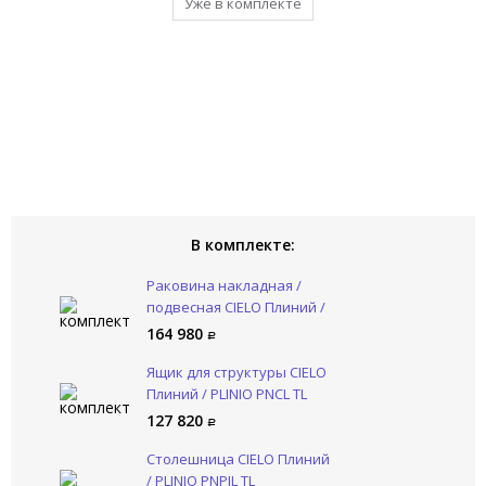
Уже в комплекте
Уже в комплекте
В комплекте:
Раковина накладная /
подвесная CIELO Плиний /
PLINIO PNLASF AG
164 980
Ящик для структуры CIELO
Плиний / PLINIO PNCL TL
127 820
Столешница CIELO Плиний
/ PLINIO PNPIL TL