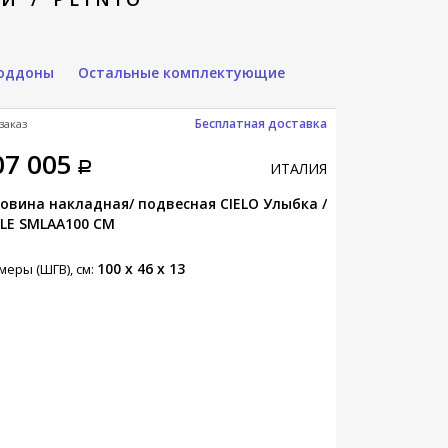
оддоны
Остальные комплектующие
Бесплатная доставка
заказ
Под заказ
07 005
45 835
ИТАЛИЯ
овина накладная/ подвесная CIELO Улыбка /
Раковина под
LE SMLAA100 CM
MARE MRLS50
100 x 46 x 13
меры (ШГВ), см:
Размеры (ШГВ),