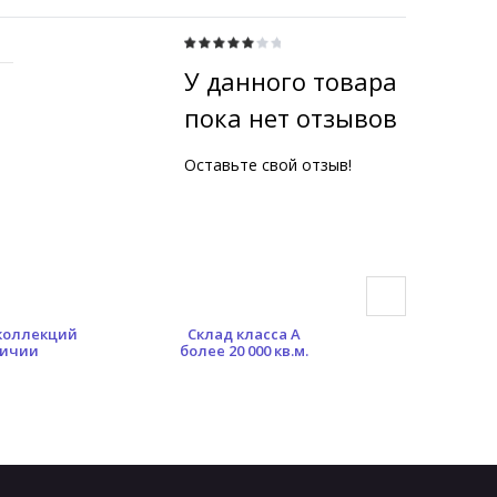
У данного товара
пока нет отзывов
Оставьте свой отзыв!
 коллекций
Склад класса А
Гибкая сист
личии
более 20 000 кв.м.