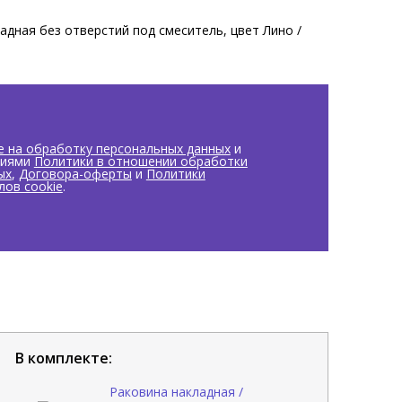
адная без отверстий под смеситель, цвет Лино /
е на обработку персональных данных
и
виями
Политики в отношении обработки
ых
,
Договора-оферты
и
Политики
лов cookie
.
В комплекте:
Раковина накладная /