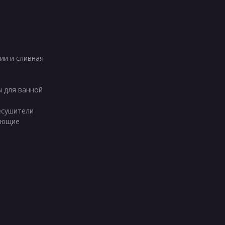
ии и сливная
ы для ванной
есушители
ующие