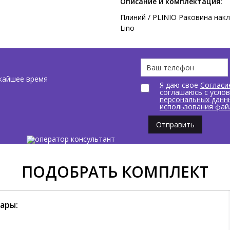
Описание и комплектация:
Плиний / PLINIO Раковина накл
Lino
жайшее время
Я даю свое
Согласи
соглашаюсь с усло
персональных данн
использования фай
Отправить
ПОДОБРАТЬ КОМПЛЕКТ
ары: