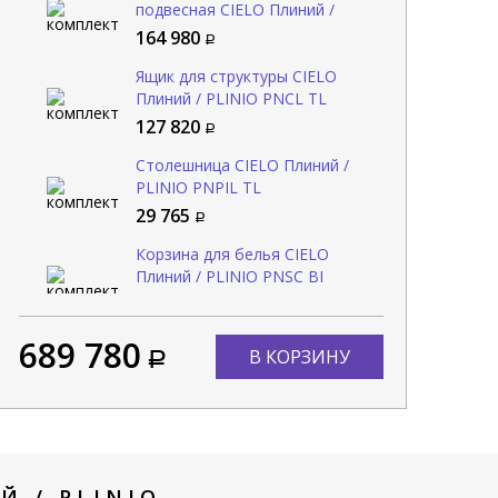
подвесная CIELO Плиний /
PLINIO PNLASF LN
164 980
Ящик для структуры CIELO
Плиний / PLINIO PNCL TL
127 820
Столешница CIELO Плиний /
PLINIO PNPIL TL
29 765
ина для структуры CIELO
Столешница CIELO Плиний /
иний / PLINIO PNSC10 BI
PLINIO PNPIL TL
Корзина для белья CIELO
Плиний / PLINIO PNSC BI
62 360
29 765
89 385
Добавить в комплект
Уже в комплекте
689 780
Консоль для раковины CIELO
В КОРЗИНУ
Плиний / PLINIO PNSTE RO
159 410
Консоль для раковины CIELO
Плиний / PLINIO PNST CM
118 420
 / PLINIO