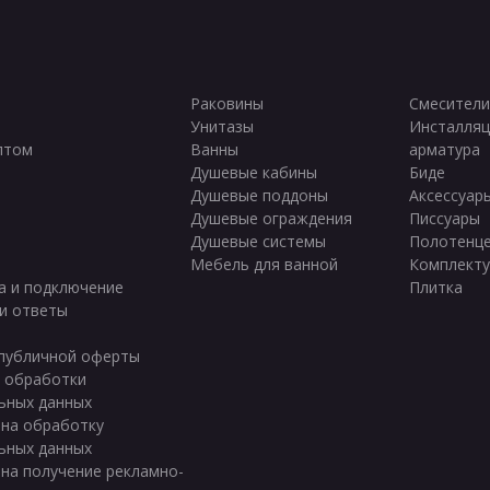
Раковины
Смесители
Унитазы
Инсталляц
птом
Ванны
арматура
ы
Душевые кабины
Биде
Душевые поддоны
Аксессуар
Душевые ограждения
Писсуары
Душевые системы
Полотенц
Мебель для ванной
Комплект
а и подключение
Плитка
и ответы
публичной оферты
 обработки
ьных данных
 на обработку
ьных данных
 на получение рекламно-