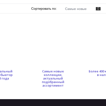
Сортировать по:
Самые новые
альный
Самые новые
Более 400
ибьютор
коллекции,
в на
3 года
актуальный
подобранный
ассортимент