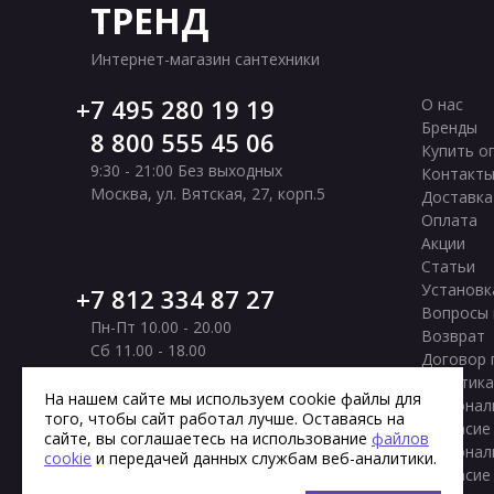
ТРЕНД
Интернет-магазин сантехники
7 495 280 19 19
О нас
Бренды
8 800 555 45 06
Купить о
9:30 - 21:00 Без выходных
Контакт
Москва
,
ул. Вятская, 27, корп.5
Доставка
Оплата
Акции
Статьи
Установк
7 812 334 87 27
Вопросы 
Пн-Пт 10.00 - 20.00
Возврат
Сб 11.00 - 18.00
Договор 
Вс Выходной
Политика
Санкт-Петербург
,
Московское шоссе, 177
На нашем сайте мы используем cookie файлы для
персонал
того, чтобы сайт работал лучше. Оставаясь на
корп. 2
Согласие
сайте, вы соглашаетесь на использование
файлов
персонал
cookie
и передачей данных службам веб-аналитики.
Согласие