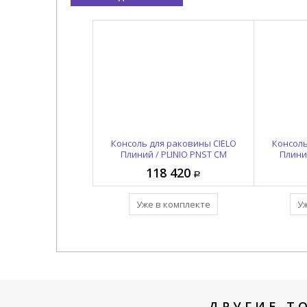
структуры CIELO
Консоль для раковины CIELO
Раковина накладная /
Консоль
 PLINIO PNCL TL
подвесная CIELO Плиний /
Плиний / PLINIO PNST CM
Плиний
PLINIO PNLASF LN
7 820
118 420
164 980
 комплекте
Уже в комплекте
Уже в комплекте
У
ДРУГИЕ Т