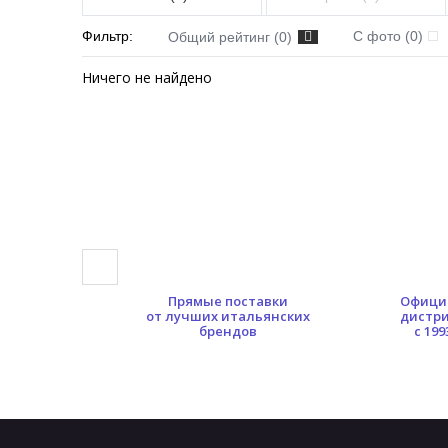
Фильтр:
С фото (0)
Общий рейтинг (0)
Ничего не найдено
0 кв.м.
Прямые поставки
Офици
ых площадей
от лучших итальянских
дистр
брендов
с 199