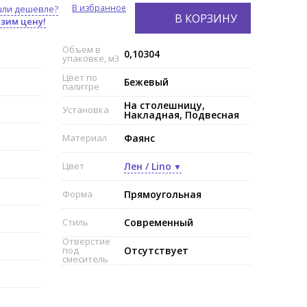
В избранное
ли дешевле?
В КОРЗИНУ
зим цену!
Объем в
0,10304
упаковке, м3
Цвет по
Бежевый
палитре
На столешницу,
Установка
Накладная, Подвесная
Материал
Фаянс
Цвет
Лен / Lino
Форма
Прямоугольная
Стиль
Современный
Отверстие
под
Отсутствует
смеситель