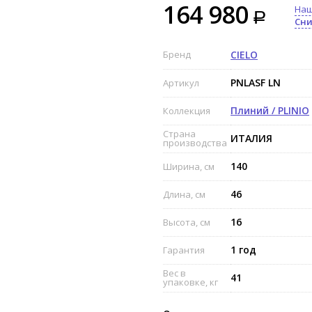
164 980
Наш
Сни
Бренд
CIELO
PNLASF LN
Артикул
Плиний / PLINIO
Коллекция
Страна
ИТАЛИЯ
производства
140
Ширина, см
46
Длина, см
16
Высота, см
1 год
Гарантия
Вес в
41
упаковке, кг