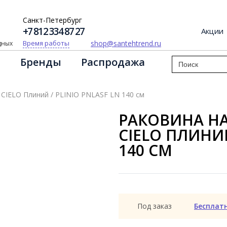
Санкт-Петербург
+7 812 334 87 27
Акции
shop@santehtrend.ru
Время работы
одных
Бренды
Распродажа
 CIELO Плиний / PLINIO PNLASF LN 140 см
РАКОВИНА НА
CIELO ПЛИНИЙ
140 СМ
Под заказ
Бесплат