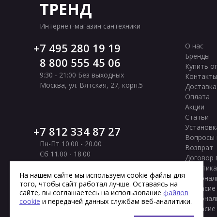
ТРЕНД
Интернет-магазин сантехники
7 495 280 19 19
О нас
Бренды
8 800 555 45 06
Купить о
9:30 - 21:00 Без выходных
Контакт
Москва
,
ул. Вятская, 27, корп.5
Доставка
Оплата
Акции
Статьи
Установк
7 812 334 87 27
Вопросы 
Пн-Пт 10.00 - 20.00
Возврат
Сб 11.00 - 18.00
Договор 
Вс Выходной
Политика
Санкт-Петербург
,
Московское шоссе, 177
На нашем сайте мы используем cookie файлы для
персонал
того, чтобы сайт работал лучше. Оставаясь на
корп. 2
Согласие
сайте, вы соглашаетесь на использование
файлов
персонал
cookie
и передачей данных службам веб-аналитики.
Согласие