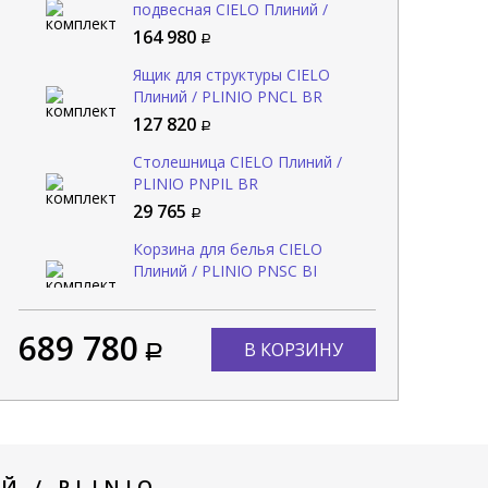
подвесная CIELO Плиний /
PLINIO PNLASF BR
164 980
Ящик для структуры CIELO
Плиний / PLINIO PNCL BR
127 820
Столешница CIELO Плиний /
PLINIO PNPIL BR
29 765
ина для структуры CIELO
Столешница CIELO Плиний /
иний / PLINIO PNSC10 BI
PLINIO PNPIL BR
Корзина для белья CIELO
Плиний / PLINIO PNSC BI
62 360
29 765
89 385
Добавить в комплект
Уже в комплекте
689 780
Консоль для раковины CIELO
В КОРЗИНУ
Плиний / PLINIO PNSTE RO
159 410
Консоль для раковины CIELO
Плиний / PLINIO PNST CM
118 420
 / PLINIO