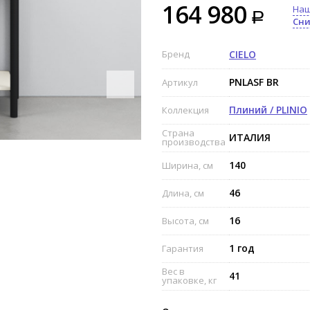
164 980
Наш
Сни
Бренд
CIELO
PNLASF BR
Артикул
Плиний / PLINIO
Коллекция
Страна
ИТАЛИЯ
производства
140
Ширина, см
46
Длина, см
16
Высота, см
1 год
Гарантия
Вес в
41
упаковке, кг