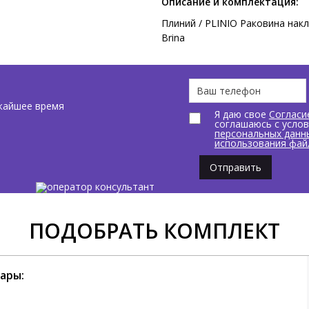
Описание и комплектация:
Плиний / PLINIO Раковина накл
Brina
жайшее время
Я даю свое
Согласи
соглашаюсь с усло
персональных данн
использования фай
Отправить
ПОДОБРАТЬ КОМПЛЕКТ
ары: