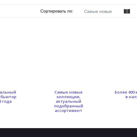
Сортировать по:
Самые новые
альный
Самые новые
Более 400
ибьютор
коллекции,
в на
3 года
актуальный
подобранный
ассортимент