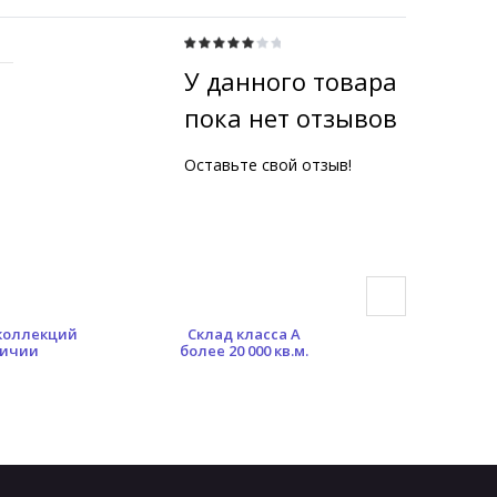
У данного товара
пока нет отзывов
Оставьте свой отзыв!
 коллекций
Склад класса А
Гибкая сист
личии
более 20 000 кв.м.