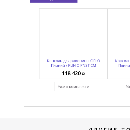
структуры CIELO
Консоль для раковины CIELO
Раковина накладная /
Консоль
 PLINIO PNCL BR
подвесная CIELO Плиний /
Плиний / PLINIO PNST CM
Плиний
PLINIO PNLASF BR
7 820
118 420
164 980
 комплекте
Уже в комплекте
Уже в комплекте
У
ДРУГИЕ Т