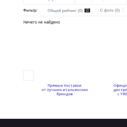
Фильтр:
С фото (0)
Общий рейтинг (0)
Ничего не найдено
0 кв.м.
Прямые поставки
Офици
ых площадей
от лучших итальянских
дистр
брендов
с 199