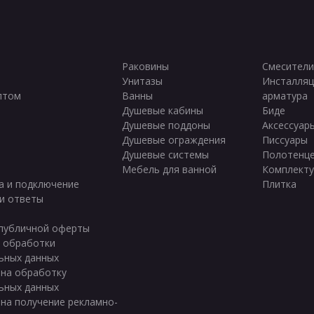
Раковины
Смесители
Унитазы
Инсталляц
птом
Ванны
арматура
ы
Душевые кабины
Биде
Душевые поддоны
Аксессуар
Душевые ограждения
Писсуары
Душевые системы
Полотенц
Мебель для ванной
Комплект
а и подключение
Плитка
и ответы
публичной оферты
 обработки
ьных данных
 на обработку
ьных данных
 на получение рекламно-