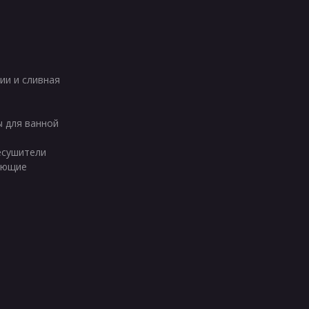
ии и сливная
ы для ванной
есушители
ующие