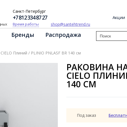
Санкт-Петербург
+7 812 334 87 27
Акции
shop@santehtrend.ru
Время работы
одных
Бренды
Распродажа
 CIELO Плиний / PLINIO PNLASF BR 140 см
РАКОВИНА НА
CIELO ПЛИНИЙ
140 СМ
Под заказ
Бесплат