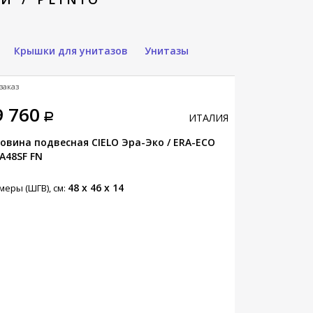
Крышки для унитазов
Унитазы
заказ
Под заказ
9 760
75 780
ИТАЛИЯ
овина подвесная CIELO Эра-Эко / ERA-ECO
Раковина под
A48SF FN
CA
48 x 46 x 14
меры (ШГВ), см:
Размеры (ШГВ),