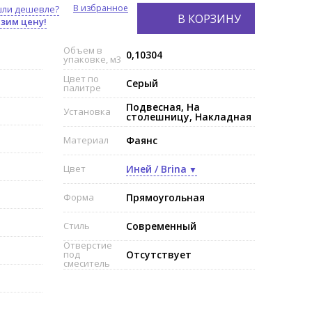
В избранное
ли дешевле?
В КОРЗИНУ
зим цену!
Объем в
0,10304
упаковке, м3
Цвет по
Серый
палитре
Подвесная, На
Установка
столешницу, Накладная
Материал
Фаянс
Цвет
Иней / Brina
Форма
Прямоугольная
Стиль
Современный
Отверстие
под
Отсутствует
смеситель