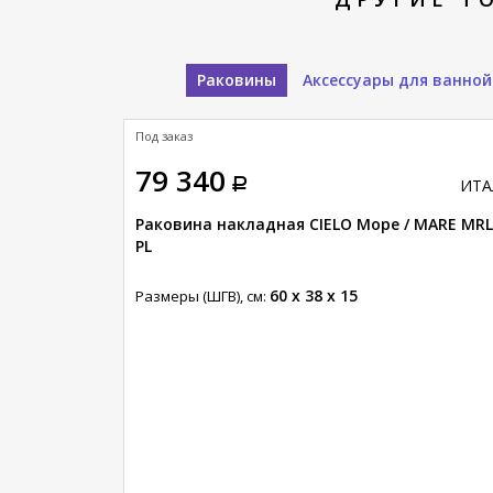
Раковины
Аксессуары для ванной
латная доставка
Под заказ
79 340
ИТАЛИЯ
ИТА
/ LE GIARE
Раковина накладная CIELO Море / MARE MR
PL
60 x 38 x 15
Размеры (ШГВ), см: