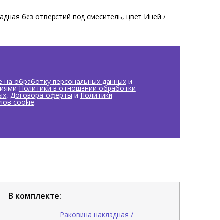
адная без отверстий под смеситель, цвет Иней /
е на обработку персональных данных
и
виями
Политики в отношении обработки
ых
,
Договора-оферты
и
Политики
лов cookie
.
В комплекте:
Раковина накладная /