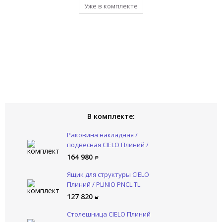
Уже в комплекте
Уже в комплекте
В комплекте:
Раковина накладная /
подвесная CIELO Плиний /
PLINIO PNLASF AL
164 980
Ящик для структуры CIELO
Плиний / PLINIO PNCL TL
127 820
Столешница CIELO Плиний