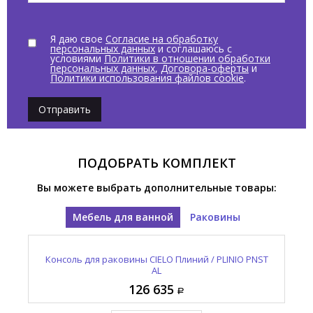
Я даю свое
Согласие на обработку
персональных данных
и соглашаюсь с
условиями
Политики в отношении обработки
персональных данных
,
Договора-оферты
и
Политики использования файлов cookie
.
Отправить
ПОДОБРАТЬ КОМПЛЕКТ
Вы можете выбрать дополнительные товары:
Мебель для ванной
Раковины
 TL
Консоль для раковины CIELO Плиний / PLINIO PNST
Раковина накладная / подвесная CIELO Плиний /
Ко
PLINIO PNLASF AL
AL
126 635
164 980