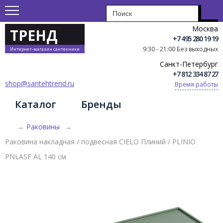
Москва
ТРЕНД
+7 495 280 19 19
9:30 - 21:00 Без выходных
Интернет-магазин сантехники
Санкт-Петербург
+7 812 334 87 27
shop@santehtrend.ru
Время работы
Каталог
Бренды
→
Раковины
→
Раковина накладная / подвесная CIELO Плиний / PLINIO
PNLASF AL 140 см