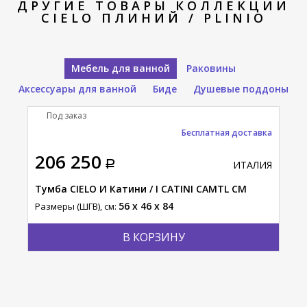
ДРУГИЕ ТОВАРЫ КОЛЛЕКЦИИ
CIELO ПЛИНИЙ / PLINIO
Мебель для ванной
Раковины
Аксессуары для ванной
Биде
Душевые поддоны
Под заказ
П
Бесплатная доставка
206 250
12
АЛИЯ
ИТАЛИЯ
ITES
Тумба CIELO И Катини / I CATINI CAMTL CM
Тум
MU
56 x 46 x 84
Размеры (ШГВ), см:
Разм
В КОРЗИНУ