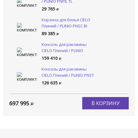
/ PLINIO PNPIL TL
29 765
Корзина для белья CIELO
Плиний / PLINIO PNSC BI
89 385
Консоль для раковины
CIELO Плиний / PLINIO
PNSTE RO
159 410
Консоль для раковины
CIELO Плиний / PLINIO PNST
AL
126 635
697 995
В КОРЗИНУ