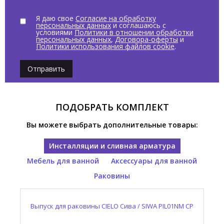
Я даю свое
Согласие на обработку
персональных данных
и соглашаюсь с
условиями
Политики в отношении обработки
персональных данных
,
Договора-оферты
и
Политики использования файлов cookie
.
Отправить
ПОДОБРАТЬ КОМПЛЕКТ
Вы можете выбрать дополнительные товары:
Инсталляции и сливная арматура
Мебель для ванной
Аксессуары для ванной
Раковины
Выпуск для раковины CIELO Сива / SIWA PIL01NM CP
Консоль для раковины CIELO Нарцисс / NARCISO
Полотенцедержатель CIELO Нарцисс / NARCISO
Раковина накладная CIELO Нарцисс / NARCISO
NALAMDXSF CP
NASTM NM
NAPL NM