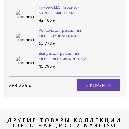
Тумба CIELO Нарцисс /
NARCISO NABOX NM
42 185
Консоль для раковины
CIELO Нарцисс / NARCISO
NASTM NM
93 770
Выпуск для раковины
CIELO Сива / SIWA PIL01NM
CP
15 795
283 225
В КОРЗИНУ
ДРУГИЕ ТОВАРЫ КОЛЛЕКЦИИ
CIELO НАРЦИСС / NARCISO