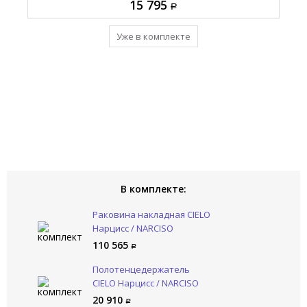
110 565
15 795
93 770
20 910
Уже в комплекте
Уже в комплекте
Уже в комплекте
Уже в комплекте
В комплекте:
Раковина накладная CIELO
Нарцисс / NARCISO
NALAMDXSF CP
110 565
Полотенцедержатель
CIELO Нарцисс / NARCISO
NAPL NM
20 910