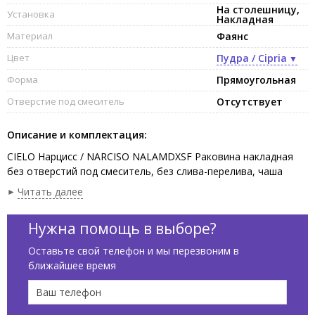
На столешницу,
Установка
Накладная
Материал
Фаянс
Цвет
Пудра / Cipria
Форма
Прямоугольная
Отверстие под смеситель
Отсутствует
Описание и комплектация:
CIELO Нарцисс / NARCISO NALAMDXSF Раковина накладная
без отверстий под смеситель, без слива-перелива, чаша
справа,одна сторона не покрыта эмалью. В комплекте с
Читать далее
крепежами.Установка на столешницу, возможна подвесная
установка.Размеры:76 x 50 x 16,5 h см, цвет cipra
Нужна помощь в выборе?
Оставьте свой телефон и мы перезвоним в
ближайшее время