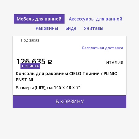
Мебель для ванной
Аксессуары для ванной
Раковины
Биде
Унитазы
Под заказ
П
тавка
Бесплатная доставка
126 635
18
АЛИЯ
ИТАЛИЯ
НОВИНКА
Консоль для раковины CIELO Плиний / PLINIO
Тум
PNST NI
Разм
145 x 48 x 71
Размеры (ШГВ), см:
В КОРЗИНУ