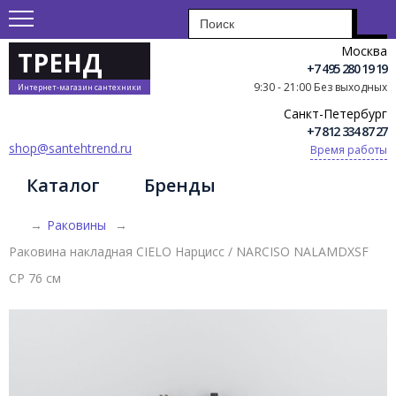
Москва
ТРЕНД
+7 495 280 19 19
9:30 - 21:00 Без выходных
Интернет-магазин сантехники
Санкт-Петербург
+7 812 334 87 27
shop@santehtrend.ru
Время работы
Каталог
Бренды
→
Раковины
→
Раковина накладная CIELO Нарцисс / NARCISO NALAMDXSF
CP 76 см