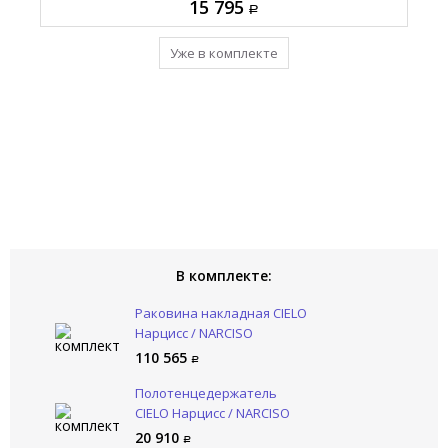
110 565
15 795
93 770
20 910
Уже в комплекте
Уже в комплекте
Уже в комплекте
Уже в комплекте
В комплекте:
Раковина накладная CIELO
Нарцисс / NARCISO
NALAMSX LV
110 565
Полотенцедержатель
CIELO Нарцисс / NARCISO
NAPL NM
20 910