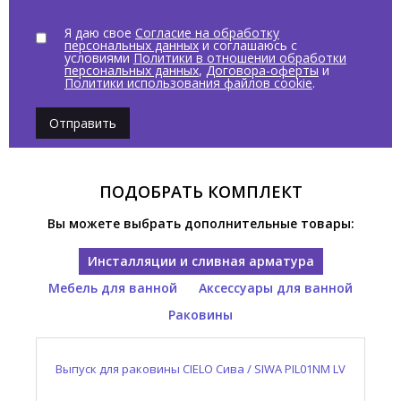
Я даю свое
Согласие на обработку
персональных данных
и соглашаюсь с
условиями
Политики в отношении обработки
персональных данных
,
Договора-оферты
и
Политики использования файлов cookie
.
Отправить
ПОДОБРАТЬ КОМПЛЕКТ
Вы можете выбрать дополнительные товары:
Инсталляции и сливная арматура
Мебель для ванной
Аксессуары для ванной
Раковины
Выпуск для раковины CIELO Сива / SIWA PIL01NM LV
Консоль для раковины CIELO Нарцисс / NARCISO
Полотенцедержатель CIELO Нарцисс / NARCISO
Раковина накладная CIELO Нарцисс / NARCISO
NALAMSX LV
NASTM NM
NAPL NM