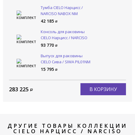
Тумба CIELO Нарцисс /
NARCISO NABOX NM
42 185
Консоль для раковины
CIELO Нарцисс / NARCISO
NASTM NM
93 770
Выпуск для раковины
CIELO Сива / SIWA PIL01NM
LV
15 795
283 225
В КОРЗИНУ
ДРУГИЕ ТОВАРЫ КОЛЛЕКЦИИ
CIELO НАРЦИСС / NARCISO