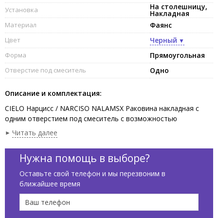
На столешницу,
Установка
Накладная
Материал
Фаянс
Цвет
Черный
Форма
Прямоугольная
Отверстие под смеситель
Одно
Описание и комплектация:
CIELO Нарцисс / NARCISO NALAMSX Раковина накладная с
одним отверстием под смеситель с возможностью
выполнения трех отверстий, без слива-перелива, чаша
Читать далее
слева,одна сторона не покрыта эмалью. В комплекте с
крепежами.Установка на столешницу, возможна подвесная
Нужна помощь в выборе?
установка.Размеры:76 x 50 x 16,5 h см, цвет Доска / Lavagna
Оставьте свой телефон и мы перезвоним в
ближайшее время