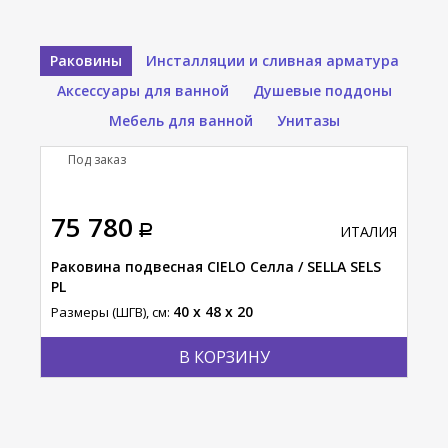
Раковины
Инсталляции и сливная арматура
Аксессуары для ванной
Душевые поддоны
Мебель для ванной
Унитазы
Под заказ
П
75 780
80
АЛИЯ
ИТАЛИЯ
ECO
Раковина подвесная CIELO Селла / SELLA SELS
Рак
PL
MRL
40 x 48 x 20
Размеры (ШГВ), см:
Разм
В КОРЗИНУ