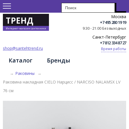
Москва
ТРЕНД
+7 495 280 19 19
9:30 - 21:00 Без выходных
Интернет-магазин сантехники
Санкт-Петербург
+7 812 334 87 27
shop@santehtrend.ru
Время работы
Каталог
Бренды
→
Раковины
→
Раковина накладная CIELO Нарцисс / NARCISO NALAMSX LV
76 см