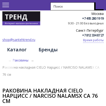
Москва
ТРЕНД
+7 495 280 19 19
9:30 - 21:00 Без выходных
Интернет-магазин сантехники
Санкт-Петербург
+7 812 334 87 27
shop@santehtrend.ru
Время работы
Каталог
Бренды
→
Раковины
→
Раковина накладная CIELO Нарцисс / NARCISO NALAMSX CA
76 см
РАКОВИНА НАКЛАДНАЯ CIELO
НАРЦИСС / NARCISO NALAMSX CA 76
СМ