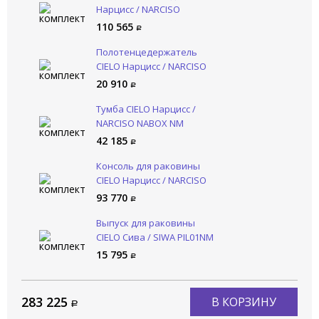
Нарцисс / NARCISO
NALAMSX CA
110 565
Полотенцедержатель
CIELO Нарцисс / NARCISO
NAPL NM
20 910
Тумба CIELO Нарцисс /
NARCISO NABOX NM
42 185
Консоль для раковины
CIELO Нарцисс / NARCISO
NASTM NM
93 770
Выпуск для раковины
CIELO Сива / SIWA PIL01NM
CA
15 795
283 225
В КОРЗИНУ