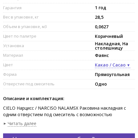
1 год
Гарантия
Вес в упаковке, кг
28,5
Объем в упаковке, м3
0,0627
Цвет по палитре
Коричневый
Накладная, На
Установка
столешницу
Материал
Фаянс
Цвет
Какао / Cacao
Форма
Прямоугольная
Отверстие под смеситель
Одно
Описание и комплектация:
CIELO Нарцисс / NARCISO NALAMSX Раковина накладная с
одним отверстием под смеситель с возможностью
выполнения трех отверстий, без слива-перелива, чаша
Читать далее
слева,одна сторона не покрыта эмалью. В комплекте с
крепежами.Установка на столешницу, возможна подвесная