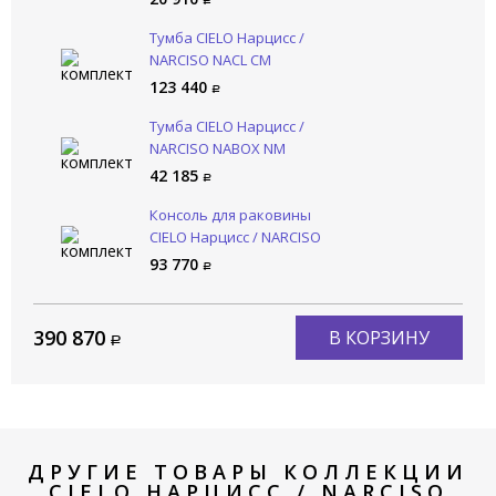
Тумба CIELO Нарцисс /
NARCISO NACL CM
123 440
Тумба CIELO Нарцисс /
NARCISO NABOX NM
42 185
Консоль для раковины
CIELO Нарцисс / NARCISO
NASTM NM
93 770
390 870
В КОРЗИНУ
ДРУГИЕ ТОВАРЫ КОЛЛЕКЦИИ
CIELO НАРЦИСС / NARCISO