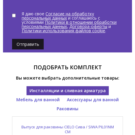
Я даю свое
Согласие на обработку
персональных данных
и соглашаюсь с
условиями
Политики в отношении обработки
персональных данных
,
Договора-оферты
и
Политики использования файлов cookie
.
Отправить
ПОДОБРАТЬ КОМПЛЕКТ
Вы можете выбрать дополнительные товары:
Инсталляции и сливная арматура
Мебель для ванной
Аксессуары для ванной
Раковины
Выпуск для раковины CIELO Сива / SIWA PIL01NM
Консоль для раковины CIELO Нарцисс / NARCISO
Полотенцедержатель CIELO Нарцисс / NARCISO
Раковина накладная CIELO Нарцисс / NARCISO
NALAMSXSF CM
NASTM NM
NAPL NM
CM