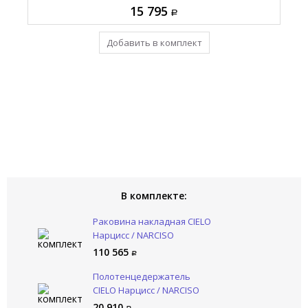
110 565
15 795
93 770
20 910
Добавить в комплект
Уже в комплекте
Уже в комплекте
Уже в комплекте
В комплекте:
Раковина накладная CIELO
Нарцисс / NARCISO
NALAMSXSF CM
110 565
Полотенцедержатель
CIELO Нарцисс / NARCISO
NAPL NM
20 910