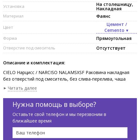
На столешницу,
Установка
Накладная
Материал
Фаянс
Цемент /
Цвет
Cemento
Форма
Прямоугольная
Отверстие под смеситель
Отсутствует
Описание и комплектация:
CIELO Нарцисс / NARCISO NALAMSXSF Раковина накладная
без отверстий под смеситель, без слива-перелива, чаша
слева,одна сторона не покрыта эмалью. В комплекте с
Читать далее
крепежами.Установка на столешницу, возможна подвесная
установка.Размеры:76 x 50 x 16,5 h см, цвет Цемент /
Нужна помощь в выборе?
Cemento
Оставьте свой телефон и мы перезвоним в
ближайшее время