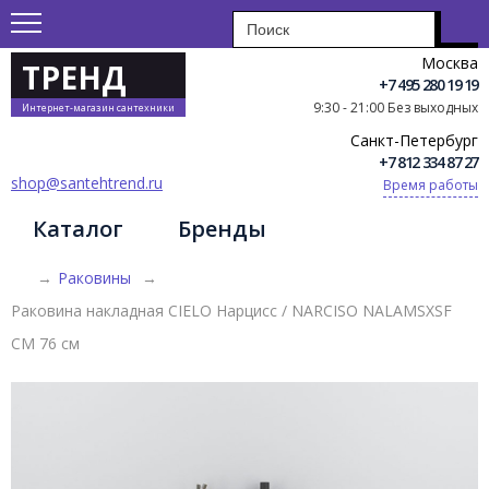
Москва
ТРЕНД
+7 495 280 19 19
9:30 - 21:00 Без выходных
Интернет-магазин сантехники
Санкт-Петербург
+7 812 334 87 27
shop@santehtrend.ru
Время работы
Каталог
Бренды
→
Раковины
→
Раковина накладная CIELO Нарцисс / NARCISO NALAMSXSF
CM 76 см