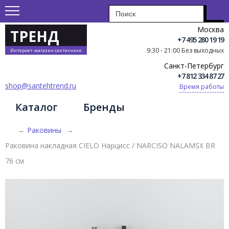
Москва
ТРЕНД
+7 495 280 19 19
9:30 - 21:00 Без выходных
Интернет-магазин сантехники
Санкт-Петербург
+7 812 334 87 27
shop@santehtrend.ru
Время работы
Каталог
Бренды
→
Раковины
→
Раковина накладная CIELO Нарцисс / NARCISO NALAMSX BR
76 см