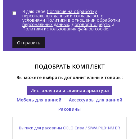
Я даю свое
Согласие на обработку
персональных данных
и соглашаюсь с
условиями
Политики в отношении обработки
персональных данных
,
Договора-оферты
и
Политики использования файлов cookie
.
Отправить
ПОДОБРАТЬ КОМПЛЕКТ
Вы можете выбрать дополнительные товары:
Инсталляции и сливная арматура
Мебель для ванной
Аксессуары для ванной
Раковины
Выпуск для раковины CIELO Сива / SIWA PIL01NM BR
Консоль для раковины CIELO Нарцисс / NARCISO
Полотенцедержатель CIELO Нарцисс / NARCISO
Раковина накладная CIELO Нарцисс / NARCISO
NALAMSX BR
NASTM NM
NAPL NM