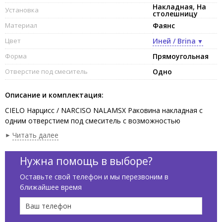
Накладная, На
Установка
столешницу
Материал
Фаянс
Цвет
Иней / Brina
Форма
Прямоугольная
Отверстие под смеситель
Одно
Описание и комплектация:
CIELO Нарцисс / NARCISO NALAMSX Раковина накладная с
одним отверстием под смеситель с возможностью
выполнения трех отверстий, без слива-перелива, чаша
Читать далее
слева,одна сторона не покрыта эмалью. В комплекте с
крепежами.Установка на столешницу, возможна подвесная
Нужна помощь в выборе?
установка.Размеры:76 x 50 x 16,5 h см, цвет Иней / brina
Оставьте свой телефон и мы перезвоним в
ближайшее время