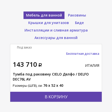
Мебель для ванной
Раковины
Крышки для унитазов
Биде
Инсталляции и сливная арматура
Аксессуары для ванной
Под заказ
П
Бесплатная доставка
143 710
12
АЛИЯ
ИТАЛИЯ
lo
Тумба под раковину CIELO Делфо / DELFO
Тум
DEC76L AV
MUM
76 x 52 x 40
Размеры (ШГВ), см:
Разм
В КОРЗИНУ