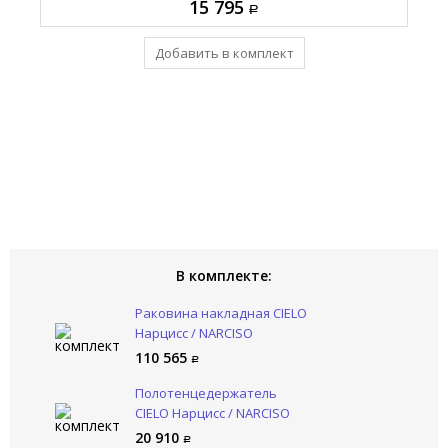
110 565
15 795
93 770
20 910
Добавить в комплект
Уже в комплекте
Уже в комплекте
Уже в комплекте
В комплекте:
Раковина накладная CIELO
Нарцисс / NARCISO
NALAMSX BR
110 565
Полотенцедержатель
CIELO Нарцисс / NARCISO
NAPL NM
20 910