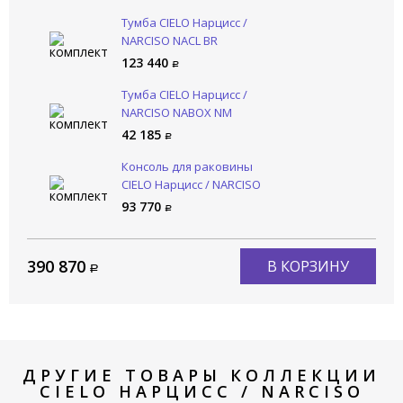
Тумба CIELO Нарцисс /
NARCISO NACL BR
123 440
Тумба CIELO Нарцисс /
NARCISO NABOX NM
42 185
Консоль для раковины
CIELO Нарцисс / NARCISO
NASTM NM
93 770
390 870
В КОРЗИНУ
ДРУГИЕ ТОВАРЫ КОЛЛЕКЦИИ
CIELO НАРЦИСС / NARCISO