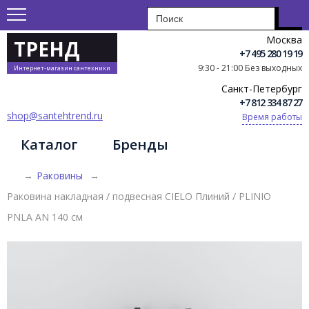
Москва
ТРЕНД
+7 495 280 19 19
9:30 - 21:00 Без выходных
Интернет-магазин сантехники
Санкт-Петербург
+7 812 334 87 27
shop@santehtrend.ru
Время работы
Каталог
Бренды
→
Раковины
→
Раковина накладная / подвесная CIELO Плиний / PLINIO
PNLA AN 140 см