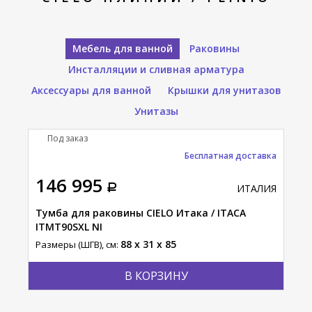
Мебель для ванной
Раковины
Инсталляции и сливная арматура
Аксессуары для ванной
Крышки для унитазов
Унитазы
Под заказ
П
тавка
Бесплатная доставка
146 995
29
АЛИЯ
ИТАЛИЯ
Тумба для раковины CIELO Итака / ITACA
Сто
ITMT90SXL NI
MU
88 x 31 x 85
Размеры (ШГВ), см:
Разм
В КОРЗИНУ