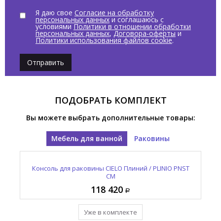
Я даю свое
Согласие на обработку
персональных данных
и соглашаюсь с
условиями
Политики в отношении обработки
персональных данных
,
Договора-оферты
и
Политики использования файлов cookie
.
Отправить
ПОДОБРАТЬ КОМПЛЕКТ
Вы можете выбрать дополнительные товары:
Мебель для ванной
Раковины
 AN
Консоль для раковины CIELO Плиний / PLINIO PNST
Раковина накладная / подвесная CIELO Плиний /
Ко
PLINIO PNLA AN
CM
118 420
164 980
Уже в комплекте
Уже в комплекте