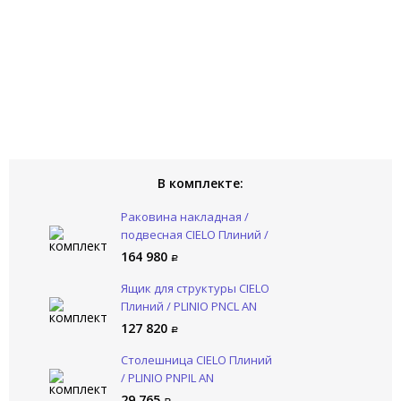
В комплекте:
Раковина накладная /
подвесная CIELO Плиний /
PLINIO PNLA AN
164 980
Ящик для структуры CIELO
Плиний / PLINIO PNCL AN
127 820
Столешница CIELO Плиний
/ PLINIO PNPIL AN
29 765